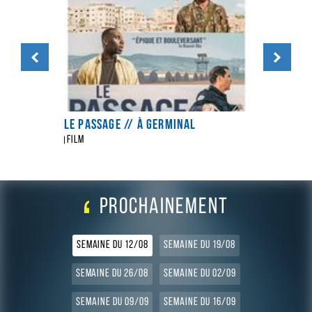
Précédent
Suivant
UT DU
LE PASSAGE // À GERMINAL
L'ÉCOLOGI
GERMINA
Film
Film
PROCHAINEMENT
AFFICHER LES FILMS POUR LA
AFFICHER LES FILMS PO
SEMAINE DU 12/08
SEMAINE DU 19/08
(FILTRE ACTIF)
AFFICHER LES FILMS POUR LA
AFFICHER LES FILMS PO
SEMAINE DU 26/08
SEMAINE DU 02/09
AFFICHER LES FILMS POUR LA
AFFICHER LES FILMS PO
SEMAINE DU 09/09
SEMAINE DU 16/09