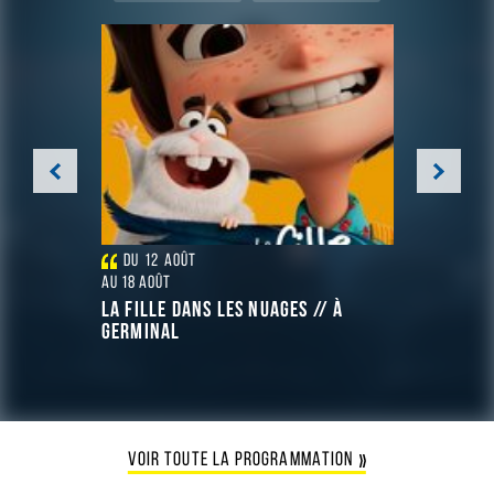
Précédent
Suivant
DU
12
AOÛT
DU
12
A
AU
18
AOÛT
AU
18
AOÛT
ITCHIE //
LA FILLE DANS LES NUAGES // À
DE LA COM
GERMINAL
GERMINA
VOIR TOUTE LA PROGRAMMATION